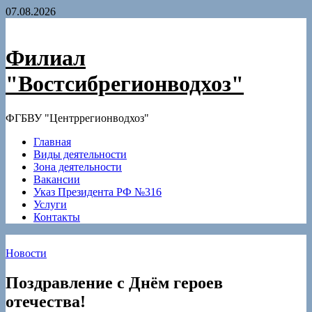
Skip
07.08.2026
to
content
Филиал
"Востсибрегионводхоз"
ФГБВУ "Центррегионводхоз"
Главная
Виды деятельности
Зона деятельности
Вакансии
Указ Президента РФ №316
Услуги
Контакты
Новости
Поздравление с Днём героев
отечества!