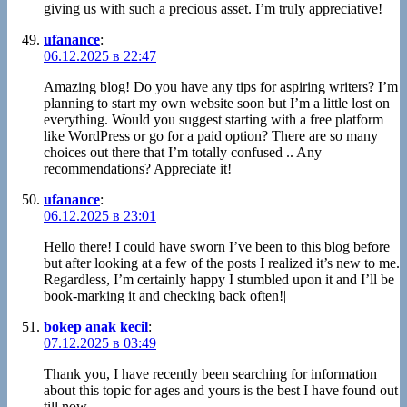
giving us with such a precious asset. I’m truly appreciative!
ufanance
:
06.12.2025 в 22:47
Amazing blog! Do you have any tips for aspiring writers? I’m
planning to start my own website soon but I’m a little lost on
everything. Would you suggest starting with a free platform
like WordPress or go for a paid option? There are so many
choices out there that I’m totally confused .. Any
recommendations? Appreciate it!|
ufanance
:
06.12.2025 в 23:01
Hello there! I could have sworn I’ve been to this blog before
but after looking at a few of the posts I realized it’s new to me.
Regardless, I’m certainly happy I stumbled upon it and I’ll be
book-marking it and checking back often!|
bokep anak kecil
:
07.12.2025 в 03:49
Thank you, I have recently been searching for information
about this topic for ages and yours is the best I have found out
till now.