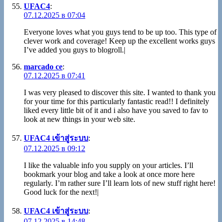
UFAC4
:
07.12.2025 в 07:04
Everyone loves what you guys tend to be up too. This type of
clever work and coverage! Keep up the excellent works guys
I’ve added you guys to blogroll.|
marcado ce
:
07.12.2025 в 07:41
I was very pleased to discover this site. I wanted to thank you
for your time for this particularly fantastic read!! I definitely
liked every little bit of it and i also have you saved to fav to
look at new things in your web site.
UFAC4 เข้าสู่ระบบ
:
07.12.2025 в 09:12
I like the valuable info you supply on your articles. I’ll
bookmark your blog and take a look at once more here
regularly. I’m rather sure I’ll learn lots of new stuff right here!
Good luck for the next!|
UFAC4 เข้าสู่ระบบ
:
07.12.2025 в 14:48