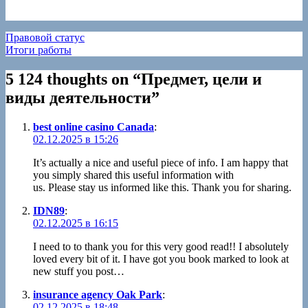
Навигация
Правовой статус
Итоги работы
по
записям
5 124 thoughts on “
Предмет, цели и
виды деятельности
”
best online casino Canada
:
02.12.2025 в 15:26
It’s actually a nice and useful piece of info. I am happy that
you simply shared this useful information with
us. Please stay us informed like this. Thank you for sharing.
IDN89
:
02.12.2025 в 16:15
I need to to thank you for this very good read!! I absolutely
loved every bit of it. I have got you book marked to look at
new stuff you post…
insurance agency Oak Park
:
02.12.2025 в 18:48