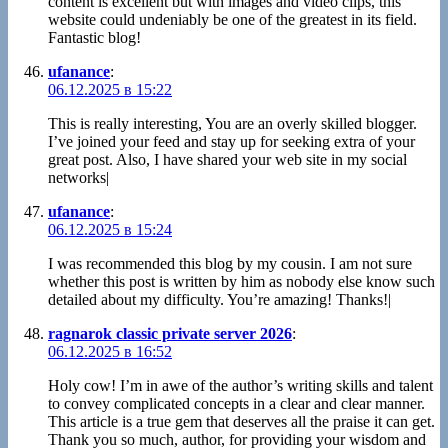
content is excellent but with images and video clips, this
website could undeniably be one of the greatest in its field.
Fantastic blog!
ufanance
:
06.12.2025 в 15:22
This is really interesting, You are an overly skilled blogger.
I’ve joined your feed and stay up for seeking extra of your
great post. Also, I have shared your web site in my social
networks|
ufanance
:
06.12.2025 в 15:24
I was recommended this blog by my cousin. I am not sure
whether this post is written by him as nobody else know such
detailed about my difficulty. You’re amazing! Thanks!|
ragnarok classic private server 2026
:
06.12.2025 в 16:52
Holy cow! I’m in awe of the author’s writing skills and talent
to convey complicated concepts in a clear and clear manner.
This article is a true gem that deserves all the praise it can get.
Thank you so much, author, for providing your wisdom and