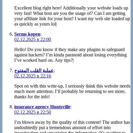
Excellent blog right here! Additionally your website loads up
very fast! What host are you the usage of? Can I am getting
your affiliate link for your host? I want my web site loaded up
as quickly as yours lol|
Serms kopen
:
02.12.2025 в 22:00
Hello! Do you know if they make any plugins to safeguard
against hackers? I’m kinda paranoid about losing everything
I’ve worked hard on. Any tips?|
عملية القلب المفتوح
:
02.12.2025 в 22:16
Spot on with this write-up, I seriously think this website needs
much more attention. I’ll probably be returning to see more,
thanks for the info!
insurance agency Huntsville
:
02.12.2025 в 22:50
I’m blown away by the quality of this content! The author has
undoubtedly put a tremendous amount of effort into
investigating and organizing the information. It’s exciting to