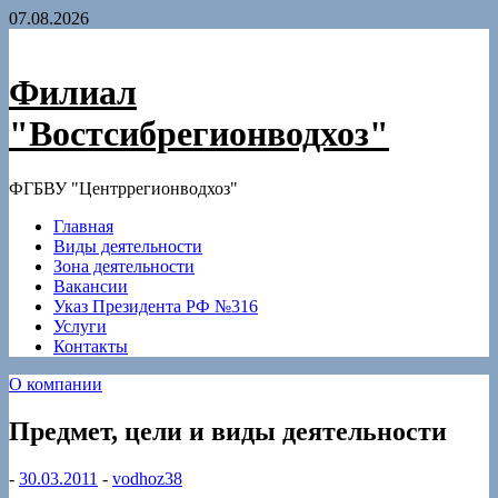
Skip
07.08.2026
to
content
Филиал
"Востсибрегионводхоз"
ФГБВУ "Центррегионводхоз"
Главная
Виды деятельности
Зона деятельности
Вакансии
Указ Президента РФ №316
Услуги
Контакты
О компании
Предмет, цели и виды деятельности
-
30.03.2011
-
vodhoz38