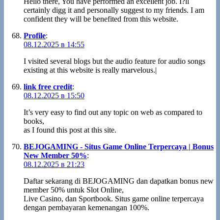
Hello there, You have performed an excellent job. I?ll
certainly digg it and personally suggest to my friends. I am
confident they will be benefited from this website.
Profile
:
08.12.2025 в 14:55
I visited several blogs but the audio feature for audio songs
existing at this website is really marvelous.|
link free credit
:
08.12.2025 в 15:50
It’s very easy to find out any topic on web as compared to
books,
as I found this post at this site.
BEJOGAMING - Situs Game Online Terpercaya | Bonus
New Member 50%
:
08.12.2025 в 21:23
Daftar sekarang di BEJOGAMING dan dapatkan bonus new
member 50% untuk Slot Online,
Live Casino, dan Sportbook. Situs game online terpercaya
dengan pembayaran kemenangan 100%.