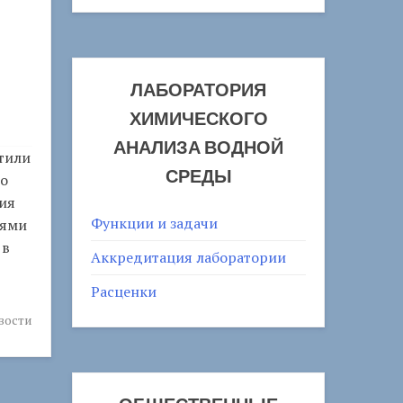
ЛАБОРАТОРИЯ
ХИМИЧЕСКОГО
АНАЛИЗА ВОДНОЙ
тили
СРЕДЫ
о
ия
Функции и задачи
иями
 в
Аккредитация лаборатории
Расценки
вости