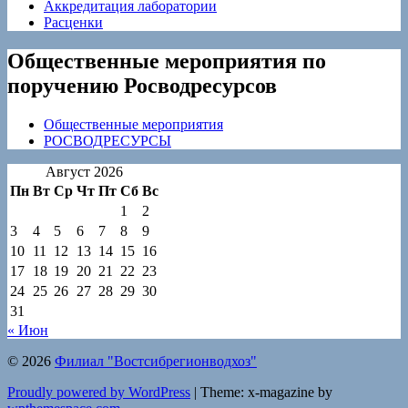
Аккредитация лаборатории
Расценки
Общественные мероприятия по
поручению Росводресурсов
Общественные мероприятия
РОСВОДРЕСУРСЫ
Август 2026
Пн
Вт
Ср
Чт
Пт
Сб
Вс
1
2
3
4
5
6
7
8
9
10
11
12
13
14
15
16
17
18
19
20
21
22
23
24
25
26
27
28
29
30
31
« Июн
© 2026
Филиал "Востсибрегионводхоз"
Proudly powered by WordPress
|
Theme: x-magazine by