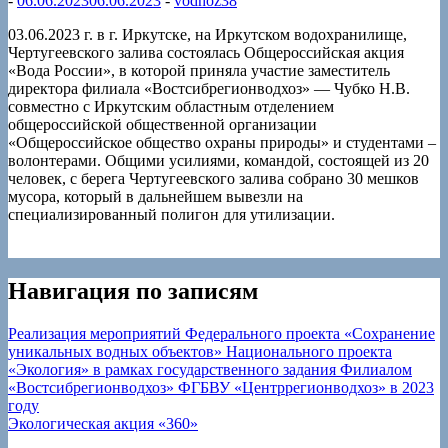
-
06.06.2023
06.06.2023
-
vodhoz38
03.06.2023 г. в г. Иркутске, на Иркутском водохранилище,
Чертугеевского залива состоялась Общероссийская акция
«Вода России», в которой приняла участие заместитель
директора филиала «Востсибрегионводхоз» — Чубко Н.В.
совместно с Иркутским областным отделением
общероссийской общественной организации
«Общероссийское общество охраны природы» и студентами –
волонтерами. Общими усилиями, командой, состоящей из 20
человек, с берега Чертугеевского залива собрано 30 мешков
мусора, который в дальнейшем вывезли на
специализированный полигон для утилизации.
Навигация по записям
Реализация мероприятий Федерального проекта «Сохранение
уникальных водных объектов» Национального проекта
«Экология» в рамках государственного задания Филиалом
«Востсибрегионводхоз» ФГБВУ «Центррегионводхоз» в 2023
году
Экологическая акция «360»