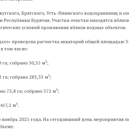
кутского, Братского, Усть-Илимского водохранилищ и оз
и Республики Бурятия. Участки очистки находятся вблиз
огических условий проживания вблизи водных объектов.
дхоз» проведена расчистка акваторий общей площадью 3
 в том числе:
3
га; собрано 30,35 м
;
3
 га; собрано 283,33 м
;
3
 73,8 га; собрано 372 м
;
3
417,2 м
.
о ноябрь 2025 года. На сегодняшний день мероприятия п
бъеме.