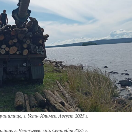
анилище, г. Усть-Илимск. Август 2025 г.
ище, з. Чертугеевский. Сентябрь 2025 г.