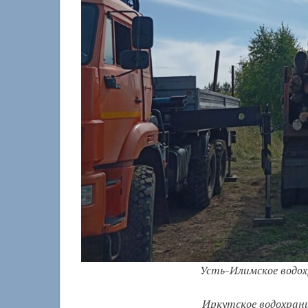
Усть-Илимское водохр
Иркутское водохранил