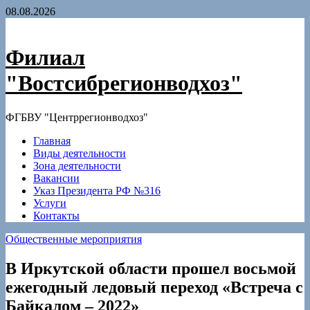
Skip
08.08.2026
to
content
Филиал
"Востсибрегионводхоз"
ФГБВУ "Центррегионводхоз"
Главная
Виды деятельности
Зона деятельности
Вакансии
Указ Президента РФ №316
Услуги
Контакты
Общественные мероприятия
В Иркутской области прошел восьмой
ежегодный ледовый переход «Встреча с
Байкалом – 2022»