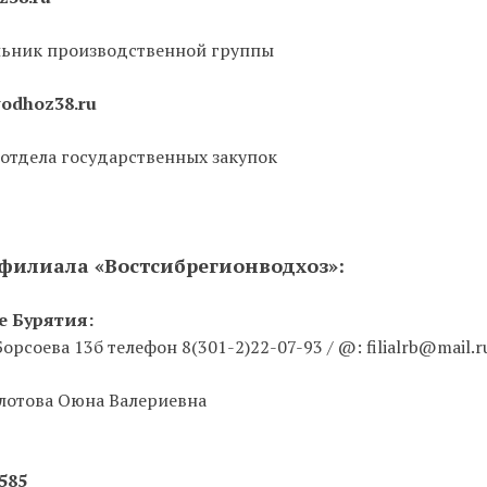
льник производственной группы
odhoz38.ru
 отдела государственных закупок
филиала «Востсибрегионводхоз»:
е Бурятия:
 Борсоева 13б телефон 8(301-2)22-07-93 / @: filialrb@mail.r
лотова Оюна Валериевна
6585