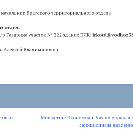
начальник Братского территориального отдела
 отдел:
м/р Гагарина участок № 222 здание ПЛК;
irkotd@vodhoz38
ко Алексей Владимирович
стве и
Мишустин: Экономика России справляе
санкционным давлени