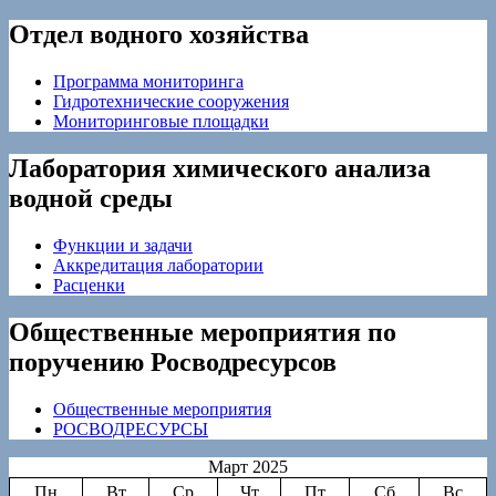
Отдел водного хозяйства
Программа мониторинга
Гидротехнические сооружения
Мониторинговые площадки
Лаборатория химического анализа
водной среды
Функции и задачи
Аккредитация лаборатории
Расценки
Общественные мероприятия по
поручению Росводресурсов
Общественные мероприятия
РОСВОДРЕСУРСЫ
Март 2025
Пн
Вт
Ср
Чт
Пт
Сб
Вс