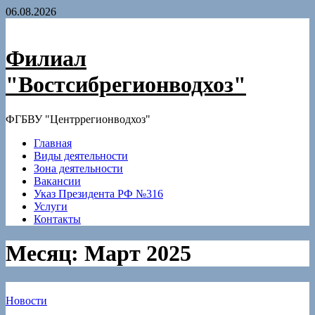
Skip
06.08.2026
to
content
Филиал
"Востсибрегионводхоз"
ФГБВУ "Центррегионводхоз"
Главная
Виды деятельности
Зона деятельности
Вакансии
Указ Президента РФ №316
Услуги
Контакты
Месяц:
Март 2025
Новости